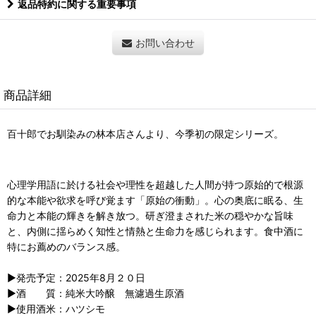
返品特約に関する重要事項
お問い合わせ
商品詳細
百十郎でお馴染みの林本店さんより、今季初の限定シリーズ。
心理学用語に於ける社会や理性を超越した人間が持つ原始的で根源
的な本能や欲求を呼び覚ます「原始の衝動」。心の奥底に眠る、生
命力と本能の輝きを解き放つ。研ぎ澄まされた米の穏やかな旨味
と、内側に揺らめく知性と情熱と生命力を感じられます。食中酒に
特にお薦めのバランス感。
▶︎発売予定：2025年8月２０日
▶︎酒 質：純米大吟醸 無濾過生原酒
▶︎使用酒米：ハツシモ