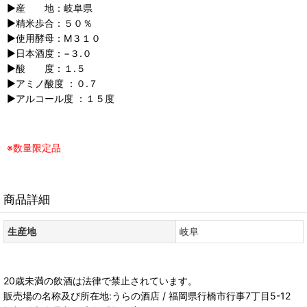
▶︎産 地：岐阜県
▶︎精米歩合：５０％
▶︎使用酵母：M３１０
▶︎日本酒度：−３.０
▶︎酸 度：１.５
▶︎アミノ酸度 ：０.７
▶︎アルコール度 ：１５度
※数量限定品
商品詳細
生産地
岐阜
20歳未満の飲酒は法律で禁止されています。
販売場の名称及び所在地:うらの酒店 / 福岡県行橋市行事7丁目5-12