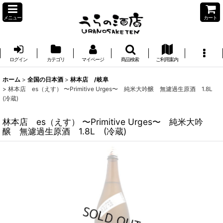
メニュー
カート
ログイン
カテゴリ
マイページ
商品検索
ご利用案内
ホーム
>
全国の日本酒
>
林本店 /岐阜
>
林本店 es（えす） 〜Primitive Urges〜 純米大吟醸 無濾過生原酒 1.8L
(冷蔵)
林本店 es（えす） 〜Primitive Urges〜 純米大吟
醸 無濾過生原酒 1.8L (冷蔵)