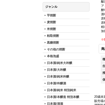
酸
ア
ジャンル
酵
酒
芋焼酎
原
麦焼酎
原
精
米焼酎
加
粕取焼酎
※
黒糖焼酎
商
その他の焼酎
本格泡盛
日本酒/純米大吟醸
日本酒/大吟醸
日本酒/純米吟醸
日本酒/吟醸酒
日本酒/純米 特別純米
20歳
日本酒/本醸造 特別本醸
販売場の
日本酒/清酒