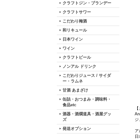
クラフトジン・ブランデー
クラフトサワー
こだわり梅酒
和リキュール
日本ワイン
ワイン
クラフトビール
ノンアル ドリンク
こだわりジュース / サイダ
ー・ラムネ
甘酒 あまざけ
缶詰・おつまみ・調味料・
食品etc
【
酒器・酒燗道具・酒屋グッ
A
ズ
ジ
発送オプション
ア
日