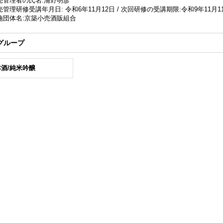
売管理者の氏名:浦野明彦
管理研修受講年月日: 令和6年11月12日 / 次回研修の受講期限:令和9年11月1
施団体名:京築小売酒販組合
グループ
酒/純米吟醸