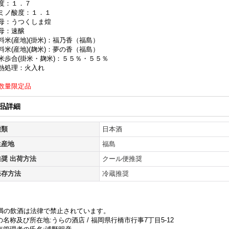
度：１．７
ミノ酸度：１．１
母：うつくしま煌
母：速醸
料米(産地)(掛米)：福乃香（福島）
料米(産地)(麹米)：夢の香（福島）
米歩合(掛米・麹米)：５５％・５５％
熱処理：火入れ
数量限定品
品詳細
種類
日本酒
生産地
福島
推奨 出荷方法
クール便推奨
保存方法
冷蔵推奨
未満の飲酒は法律で禁止されています。
名称及び所在地:うらの酒店 / 福岡県行橋市行事7丁目5-12