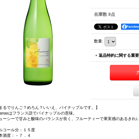
在庫数 8点
Faceb
数量
:
返品特約に関する重要
まるでりんご？めろん？いいえ、パイナップルです。】
nanasはフランス語でパイナップルの意味。
ューシーで甘みと酸味のバランスが良く、フルーティーで果実感のあるきれ
ルコール分：１５度
本酒度：－７．４