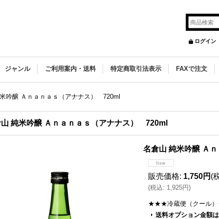
ログイン
ジャンル
ご利用案内・送料
特定商取引法表示
FAXで注文
米吟醸 Ａｎａｎａｓ（アナナス） 720ml
山 純米吟醸 Ａｎａｎａｓ（アナナス） 720ml
名倉山 純米吟醸 Ａｎ
販売価格
:
1,750円
(
(
税込
:
1,925円
)
★★★冷蔵便（クール）
送料オプション金額は