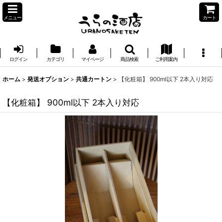
メニュー
カート
ログイン
カテゴリ
マイページ
商品検索
ご利用案内
ホーム
>
発送オプション
>
共通カートン
>
【化粧箱】 900ml以下 2本入り対応
【化粧箱】 900ml以下 2本入り対応