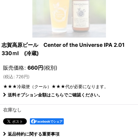
志賀高原ビール Center of the Universe IPA 2.01
330ｍl (冷蔵)
販売価格
:
660
円
(税別)
(
税込
:
726
円
)
★★★冷蔵便（クール）★★★
代が必要になります。
送料オプション金額はこちらでご確認ください。
在庫なし
Facebookでシェア
返品特約に関する重要事項