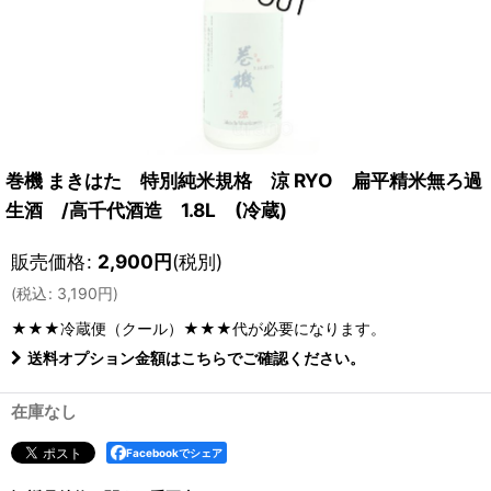
巻機 まきはた 特別純米規格 涼 RYO 扁平精米無ろ過
生酒 /高千代酒造 1.8L (冷蔵)
販売価格
:
2,900
円
(税別)
(
税込
:
3,190
円
)
★★★冷蔵便（クール）★★★
代が必要になります。
送料オプション金額はこちらでご確認ください。
在庫なし
Facebookでシェア