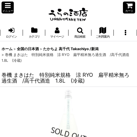
メニュー
カート
ログイン
カテゴリ
マイページ
商品検索
ご利用案内
ホーム
>
全国の日本酒
>
たかちよ 高千代 Takachiyo /新潟
>
巻機 まきはた 特別純米規格 涼 RYO 扁平精米無ろ過生酒 /高千代酒造
1.8L (冷蔵)
巻機 まきはた 特別純米規格 涼 RYO 扁平精米無ろ
過生酒 /高千代酒造 1.8L (冷蔵)