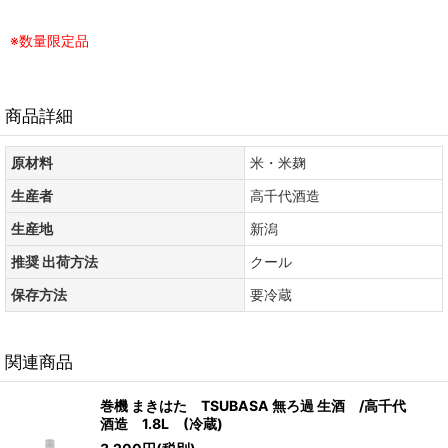
※数量限定品
商品詳細
原材料
米・米麹
生産者
高千代酒造
生産地
新潟
推奨 出荷方法
クール
保存方法
要冷蔵
関連商品
巻機 まきはた TSUBASA 無ろ過 生酒 /高千代
酒造 1.8L (冷蔵)