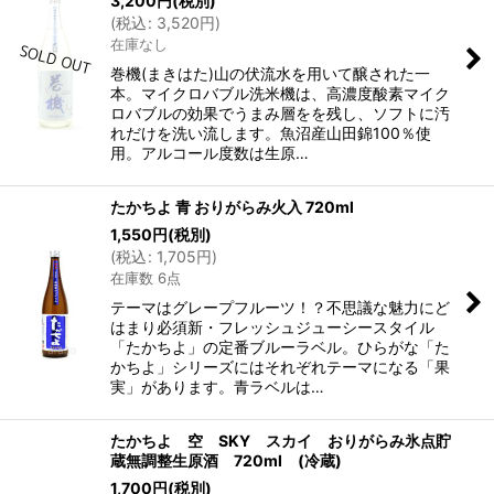
3,200
円
(税別)
(
税込
:
3,520
円
)
在庫なし
巻機(まきはた)山の伏流水を用いて醸された一
本。マイクロバブル洗米機は、高濃度酸素マイク
ロバブルの効果でうまみ層をを残し、ソフトに汚
れだけを洗い流します。魚沼産山田錦100％使
用。アルコール度数は生原…
たかちよ 青 おりがらみ火入 720ml
1,550
円
(税別)
(
税込
:
1,705
円
)
在庫数 6点
テーマはグレープフルーツ！？不思議な魅力にど
はまり必須新・フレッシュジューシースタイル
「たかちよ」の定番ブルーラベル。ひらがな「た
かちよ」シリーズにはそれぞれテーマになる「果
実」があります。青ラベルは…
たかちよ 空 SKY スカイ おりがらみ氷点貯
蔵無調整生原酒 720ml (冷蔵)
1,700
円
(税別)