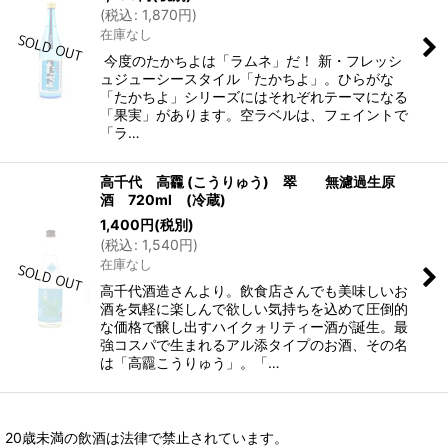
(
税込
:
1,870
円
)
在庫なし
今度のたかちよは「ラムネ」だ！ 新・フレッシ
ュジューシースタイル「たかちよ」。ひらがな
「たかちよ」シリーズにはそれぞれテーマになる
「果実」があります。空ラベルは、フェイントで
「ラ…
高千代 高龗 (こうりゅう) 翠 無濾過生原
酒 720ml (冷蔵)
1,400
円
(税別)
(
税込
:
1,540
円
)
在庫なし
高千代酒造さんより。飲食店さんでも美味しいお
酒を気軽に楽しんで欲しい気持ちを込めて圧倒的
な価格で醸し出すハイクォリティー酒が誕生。最
強コスパで生まれるアル添タイプのお酒、その名
は「高龗こうりゅう」。「…
20歳未満の飲酒は法律で禁止されています。