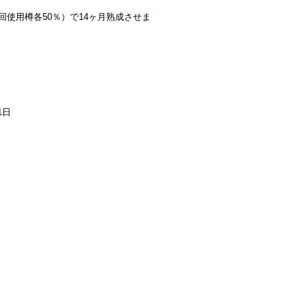
使用樽各50％）で14ヶ月熟成させま
1日