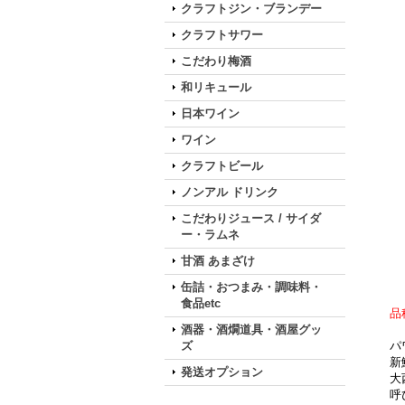
クラフトジン・ブランデー
クラフトサワー
こだわり梅酒
和リキュール
日本ワイン
ワイン
クラフトビール
ノンアル ドリンク
こだわりジュース / サイダ
ー・ラムネ
甘酒 あまざけ
缶詰・おつまみ・調味料・
食品etc
品
酒器・酒燗道具・酒屋グッ
ズ
パ
新
発送オプション
大
呼