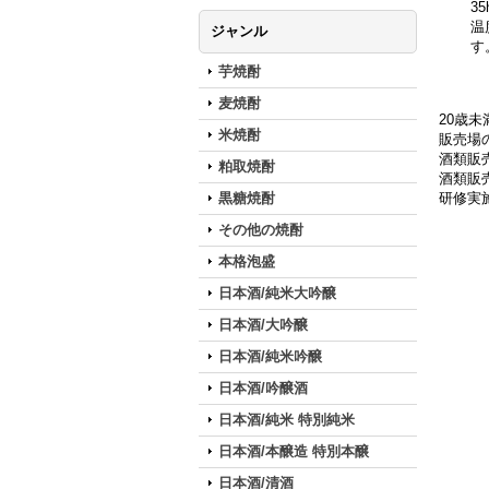
3
温
ジャンル
す
芋焼酎
麦焼酎
20歳
米焼酎
販売場の
酒類販
粕取焼酎
酒類販売
黒糖焼酎
研修実
その他の焼酎
本格泡盛
日本酒/純米大吟醸
日本酒/大吟醸
日本酒/純米吟醸
日本酒/吟醸酒
日本酒/純米 特別純米
日本酒/本醸造 特別本醸
日本酒/清酒