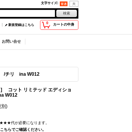
文字サイズ
:
0
カートの中身
新規登録はこちら
お問い合せ
チリ ina W012
ィ] コット リミテッド エディショ
a W012
税別)
★★★
代が必要になります。
こちらでご確認ください。