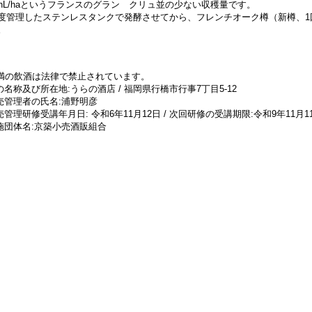
5hL/haというフランスのグラン クリュ並の少ない収穫量です。
度管理したステンレスタンクで発酵させてから、フレンチオーク樽（新樽、1回
。
未満の飲酒は法律で禁止されています。
名称及び所在地:うらの酒店 / 福岡県行橋市行事7丁目5-12
売管理者の氏名:浦野明彦
管理研修受講年月日: 令和6年11月12日 / 次回研修の受講期限:令和9年11月1
施団体名:京築小売酒販組合