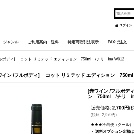
ログイン
ジャンル
ご利用案内・送料
特定商取引法表示
FAXで注文
ルボディ] コット リミテッド エディション 750ml /チリ ina W012
ワイン /フルボディ] コット リミテッド エディション 750ml /
[赤ワイン /フルボデ
ン 750ml /チリ in
販売価格
:
2,700円
(
(
税込
:
2,970円
)
★★★冷蔵便（クール）
送料オプション金額は