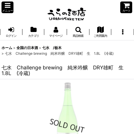
メニュー
カート
ログイン
カテゴリ
マイページ
商品検索
ご利用案内
ホーム
>
全国の日本酒
>
七水 /栃木
>
七水 Challenge brewing 純米吟醸 DRY雄町 生 1.8L (冷蔵)
七水 Challenge brewing 純米吟醸 DRY雄町 生
1.8L (冷蔵)