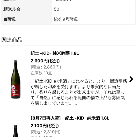
精米歩合
50
■酵母
協会9号酵母
関連商品
紀土 -KID- 純米吟醸 1.8L
2,600
円
(税別)
(
税込
:
2,860
円
)
在庫数 10点
「紀土-KID-純米酒」に比べると、より一層透明感
が増した印象を受けます。より果実的な口当た
り、香りを感じることが出来ますが、それは至っ
て「自然」に感じられる範囲の物で上品な雰囲気
を醸し出しています。…
[8月7日再入荷] 紀土 -KID- 純米酒 1.8L
2,100
円
(税別)
(
税込
:
2,310
円
)