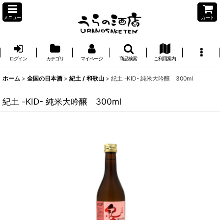
メニュー
カート
ログイン
カテゴリ
マイページ
商品検索
ご利用案内
ホーム
>
全国の日本酒
>
紀土 / 和歌山
>
紀土 -KID- 純米大吟醸 300ml
紀土 -KID- 純米大吟醸 300ml