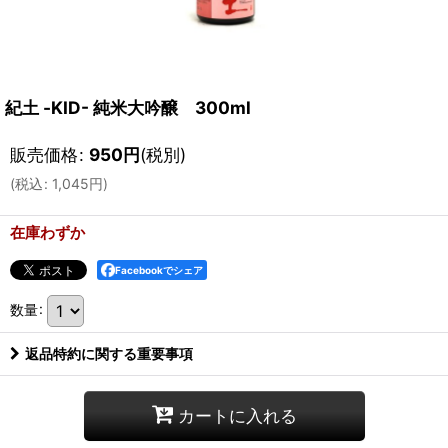
紀土 -KID- 純米大吟醸 300ml
販売価格
:
950
円
(税別)
(
税込
:
1,045
円
)
在庫わずか
Facebookでシェア
数量
:
返品特約に関する重要事項
カートに入れる