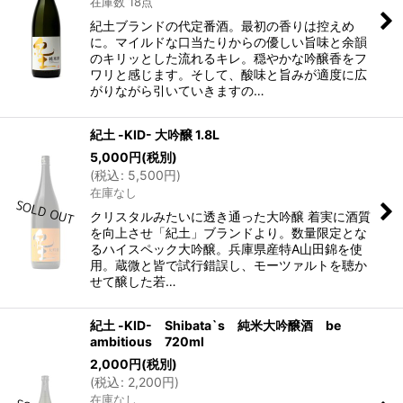
在庫数 18点
紀土ブランドの代定番酒。最初の香りは控えめ
に。マイルドな口当たりからの優しい旨味と余韻
のキリッとした流れるキレ。穏やかな吟醸香をフ
ワリと感じます。そして、酸味と旨みが適度に広
がりながら引いていきますの…
紀土 -KID- 大吟醸 1.8L
5,000
円
(税別)
(
税込
:
5,500
円
)
在庫なし
クリスタルみたいに透き通った大吟醸 着実に酒質
を向上させ「紀土」ブランドより。数量限定とな
るハイスペック大吟醸。兵庫県産特A山田錦を使
用。蔵微と皆で試行錯誤し、モーツァルトを聴か
せて醸した若…
紀土 -KID- Shibata`s 純米大吟醸酒 be
ambitious 720ml
2,000
円
(税別)
(
税込
:
2,200
円
)
在庫なし