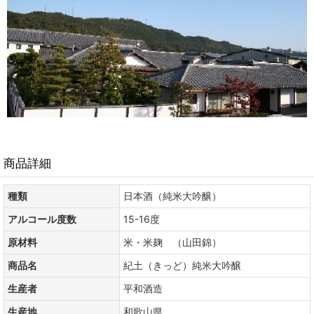
商品詳細
種類
日本酒（純米大吟醸）
アルコール度数
15-16度
原材料
米・米麹 （山田錦）
商品名
紀土（きっど）純米大吟醸
生産者
平和酒造
生産地
和歌山県