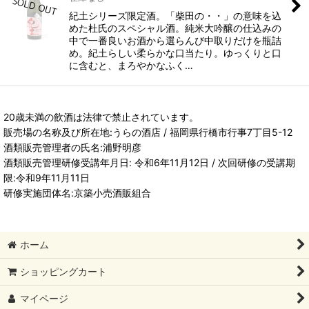
紀土シリーズ限定酒。「柴田の・・」の意味を込
めた杜氏のスペシャル酒。純米大吟醸の仕込みの
中で一番良いお酒から選らんび中取りだけを瓶詰
め。紀土らしい柔らかな口当たり。ゆっくりと口
に含むと、まろやかなふく…
20歳未満の飲酒は法律で禁止されています。
販売場の名称及び所在地:うらの酒店 / 福岡県行橋市行事7丁目5-12
酒類販売管理者の氏名:浦野明彦
酒類販売管理研修受講年月日: 令和6年11月12日 / 次回研修の受講期
限:令和9年11月11日
研修実施団体名:京築小売酒販組合
ホーム
ショッピングカート
マイページ