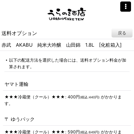
送料オプション
戻る
赤武 AKABU 純米大吟醸 山田錦 1.8L [化粧箱入]
以下の配送方法を選択した場合には、送料オプション料金が加
算されます。
ヤマト運輸
★★★冷蔵便（クール）★★★
:
400
円
がかかりま
(
税込
:
440
円
)
す。
〒 ゆうパック
★★★冷蔵便（クール）★★★
:
590
円
がかかりま
(
税込
:
649
円
)