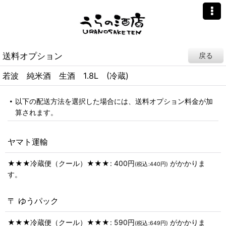
送料オプション
戻る
若波 純米酒 生酒 1.8L (冷蔵)
以下の配送方法を選択した場合には、送料オプション料金が加
算されます。
ヤマト運輸
★★★冷蔵便（クール）★★★
:
400
円
がかかりま
(
税込
:
440
円
)
す。
〒 ゆうパック
★★★冷蔵便（クール）★★★
:
590
円
がかかりま
(
税込
:
649
円
)