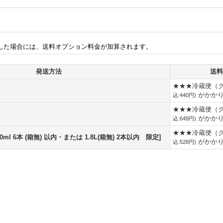
した場合には、送料オプション料金が加算されます。
発送方法
送料
★★★冷蔵便（
がかか
込
:
440円
)
★★★冷蔵便（
がかか
込
:
649円
)
★★★冷蔵便（
ml 6本 (箱無) 以内・または 1.8L(箱無) 2本以内 限定]
がかか
込
:
528円
)